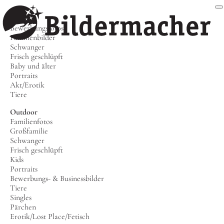
Studio
Bewerbungsfotos
Familienbilder
Schwanger
Frisch geschlüpft
Baby und älter
Portraits
Akt/Erotik
Tiere
Outdoor
Familienfotos
Großfamilie
Schwanger
Frisch geschlüpft
Kids
Portraits
Bewerbungs- & Businessbilder
Tiere
Singles
Pärchen
Erotik/Lost Place/Fetisch