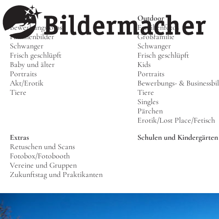
Studio
Outdoor
Bewerbungsfotos
Familienfotos
Familienbilder
Großfamilie
Schwanger
Schwanger
Frisch geschlüpft
Frisch geschlüpft
Baby und älter
Kids
Portraits
Portraits
Akt/Erotik
Bewerbungs- & Businessbi
Tiere
Tiere
Singles
Pärchen
Erotik/Lost Place/Fetisch
Extras
Schulen und Kindergärten
Retuschen und Scans
Fotobox/Fotobooth
Vereine und Gruppen
Zukunftstag und Praktikanten