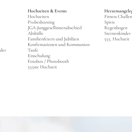
Hochzeiten & Events
Herzensangele
Hochzeiten
Fitness Challe
Probeshooting
Spiris
JGA-Junggesellinnenabschied
Regenbogen
Abibälle
Sternenkinder
Familienfeiern und Jubiläen
555. Hochzeit
Konfirmationen und Kommunion
lder
Taufe
Einschulung
Fotobox / Photobooth
555ste Hochzeit