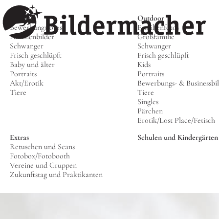
Studio
Outdoor
Bewerbungsfotos
Familienfotos
Familienbilder
Großfamilie
Schwanger
Schwanger
Frisch geschlüpft
Frisch geschlüpft
Baby und älter
Kids
Portraits
Portraits
Akt/Erotik
Bewerbungs- & Businessbi
Tiere
Tiere
Singles
Pärchen
Erotik/Lost Place/Fetisch
Extras
Schulen und Kindergärten
Retuschen und Scans
Fotobox/Fotobooth
Vereine und Gruppen
Zukunftstag und Praktikanten