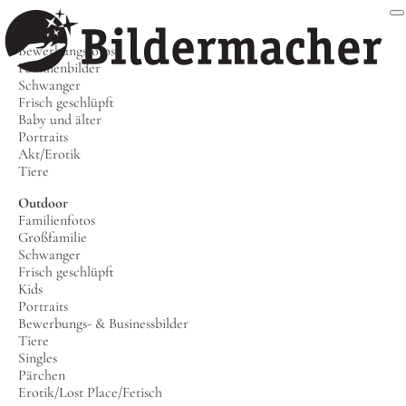
Studio
Bewerbungsfotos
Familienbilder
Schwanger
Frisch geschlüpft
Baby und älter
Portraits
Akt/Erotik
Tiere
Outdoor
Familienfotos
Großfamilie
Schwanger
Frisch geschlüpft
Kids
Portraits
Bewerbungs- & Businessbilder
Tiere
Singles
Pärchen
Erotik/Lost Place/Fetisch