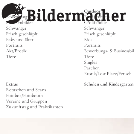
Studio
Outdoor
Bewerbungsfotos
Familienfotos
Familienbilder
Großfamilie
Schwanger
Schwanger
Frisch geschlüpft
Frisch geschlüpft
Baby und älter
Kids
Portraits
Portraits
Akt/Erotik
Bewerbungs- & Businessbi
Tiere
Tiere
Singles
Pärchen
Erotik/Lost Place/Fetisch
Extras
Schulen und Kindergärten
Retuschen und Scans
Fotobox/Fotobooth
Vereine und Gruppen
Zukunftstag und Praktikanten