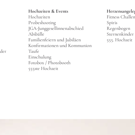
Hochzeiten & Events
Herzensangele
Hochzeiten
Fitness Challe
Probeshooting
Spiris
JGA-Junggesellinnenabschied
Regenbogen
Abibälle
Sternenkinder
Familienfeiern und Jubiläen
555. Hochzeit
Konfirmationen und Kommunion
lder
Taufe
Einschulung
Fotobox / Photobooth
555ste Hochzeit